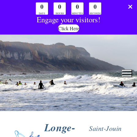
0
0
0
0
DAYS
HOURS
MINUTES
SECONDS
Engage your visitors!
Click Here
Aller
au
contenu
Longe-
Saint-Jouin